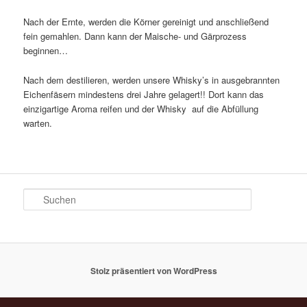
Nach der Ernte, werden die Körner gereinigt und anschließend
fein gemahlen. Dann kann der Maische- und Gärprozess
beginnen…
Nach dem destilieren, werden unsere Whisky’s in ausgebrannten
Eichenfäsern mindestens drei Jahre gelagert!! Dort kann das
einzigartige Aroma reifen und der Whisky auf die Abfüllung
warten.
S
u
c
h
e
n
Stolz präsentiert von WordPress