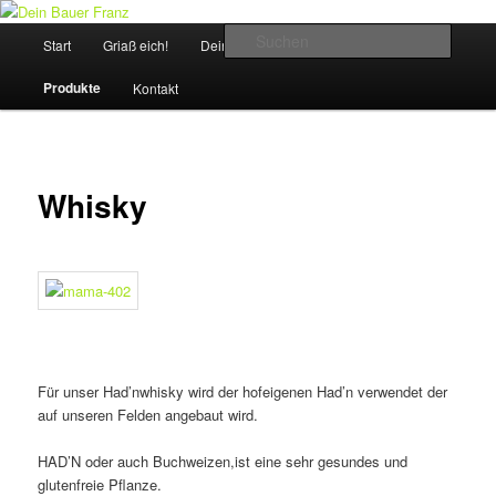
Griaß Eich!
Hauptmenü
Suche
Start
Griaß eich!
Dein Bauer Franz
Hofrundgang
Zum
Dein Bauer Franz
Produkte
Kontakt
Inhalt
wechseln
Whisky
Für unser Had’nwhisky wird der hofeigenen Had’n verwendet der
auf unseren Felden angebaut wird.
HAD’N oder auch Buchweizen,ist eine sehr gesundes und
glutenfreie Pflanze.