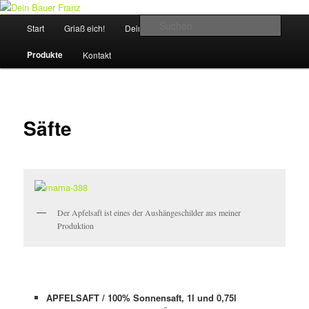
Griaß Eich!
Hauptmenü
Suche
Start
Griaß eich!
Dein Bauer Franz
Hofrundgang
Zum
Dein Bauer Franz
Produkte
Kontakt
Inhalt
wechseln
Säfte
Der Apfelsaft ist eines der Aushängeschilder aus meiner
Produktion
APFELSAFT / 100% Sonnensaft, 1l und 0,75l